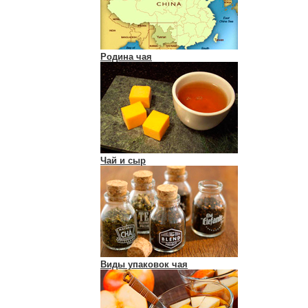
Родина чая
Чай и сыр
Виды упаковок чая