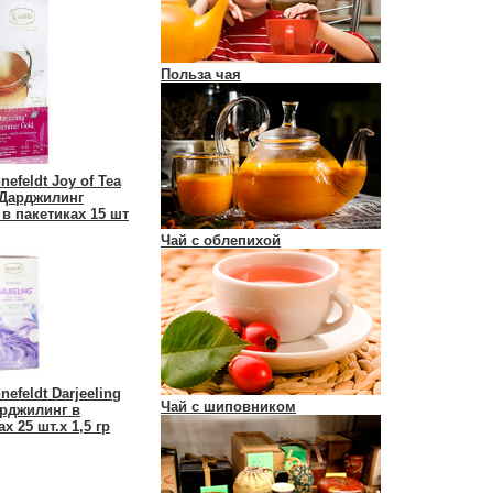
Польза чая
efeldt Joy of Tea
 Дарджилинг
в пакетиках 15 шт
Чай с облепихой
efeldt Darjeeling
Чай с шиповником
арджилинг в
х 25 шт.х 1,5 гр