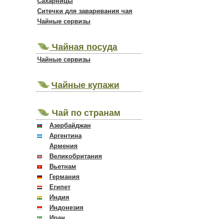
Сахарницы
Ситечки для заваривания чая
Чайные сервизы
Чайная посуда
Чайные сервизы
Чайные купажи
Чай по странам
Азербайджан
Аргентина
Армения
Великобритания
Вьетнам
Германия
Египет
Индия
Индонезия
Иран