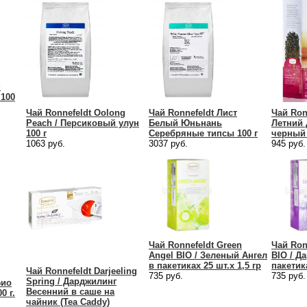
u
 100
Чай Ronnefeldt Oolong
Чай Ronnefeldt Лист
Чай Ronn
Peach / Персиковый улун
Белый Юньнань
Летний
100 г
Серебряные типсы 100 г
черный 
1063 руб.
3037 руб.
945 руб.
Чай Ronnefeldt Green
Чай Ronn
Angel BIO / Зеленый Ангел
BIO / Д
в пакетиках 25 шт.х 1,5 гр
пакетика
Чай Ronnefeldt Darjeeling
735 руб.
735 руб.
Spring / Дарджилинг
Био
Весенний в саше на
0 г.
чайник (Tea Caddy)