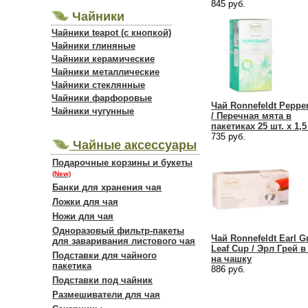
845 руб.
Чайники
Чайники teapot (с кнопкой)
Чайники глиняные
Чайники керамические
Чайники металлические
Чайники стеклянные
Чайники фарфоровые
Чай Ronnefeldt Peppe
Чайники чугунные
/ Перечная мята в
пакетиках 25 шт. х 1,5
735 руб.
Чайные аксессуары
Подарочные корзины и букеты
(New)
Банки для хранения чая
Ложки для чая
Ножи для чая
Одноразовый фильтр-пакеты
Чай Ronnefeldt Earl G
для заваривания листового чая
Leaf Cup / Эрл Грей в
Подставки для чайного
на чашку
пакетика
886 руб.
Подставки под чайник
Размешиватели для чая