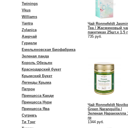
Twinings
Vkus
Williams
Yantra
Чай Ronnefeldt Jasmi
Tea / Жасминовый ча
Zylanica
пакетиках 25шт.х 1,5 
Азерчай
735 руб.
Гуриели
Емельяновская Биофабрика
Зеленая панда
Король Обезьян
Краснодарский букет
Крымский Букет
Легенды Крыма
Патрон
Принцесса Канди
Принцесса Нури
Чай Ronnefeldt Novik
Принцесса Ява
Green Naranquilla /
Зеленая Наранхилла 
Сугревъ
гр
Ти Тэнг
1344 руб.