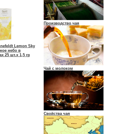
Производство чая
nefeldt Lemon Sky
ное небо в
х 25 шт.х 1,5 гр
Чай с молоком
Свойства чая