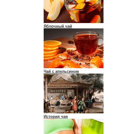
Яблочный чай
Чай с апельсином
История чая