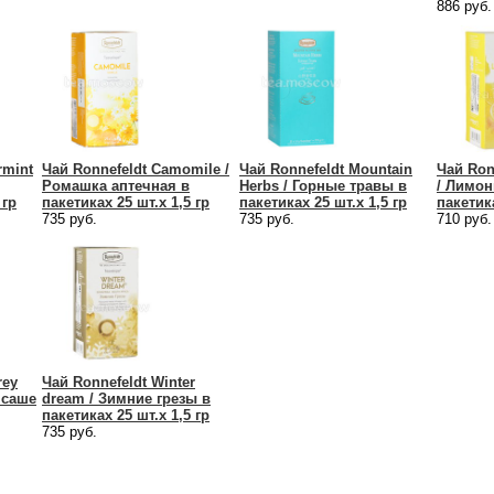
886 руб.
rmint
Чай Ronnefeldt Camomile /
Чай Ronnefeldt Mountain
Чай Ron
Ромашка аптечная в
Herbs / Горные травы в
/ Лимон
 гр
пакетиках 25 шт.х 1,5 гр
пакетиках 25 шт.х 1,5 гр
пакетика
735 руб.
735 руб.
710 руб.
rey
Чай Ronnefeldt Winter
 саше
dream / Зимние грезы в
пакетиках 25 шт.х 1,5 гр
735 руб.