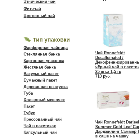
Этнический чай
Фиточай
Цветочный чай
Тип упаковки
Фарфоровая чайница
Чай Ronnefeldt
Стеклянная банка
Decaffeinated /
Картонная упаковка
Декофеинизированн
чёрный чай в пакети
Жестяная банка
25 шт.х 1,5 гр
Вакуумный пакет
710 руб.
Бумажный пакет
Деревянная шкатулка
Туба
Холщовый мешочек
Пакет
Тубус
Прессованный чай
Чай Ronnefeldt Darjee
Чай в пакетиках
Summer Gold Leaf Cu
Дарджилинг Саммер 
Капсульный чай
в саше на чашку