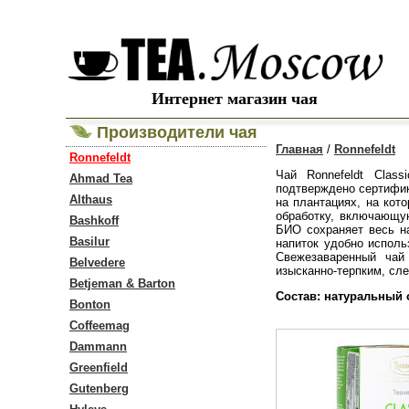
Интернет магазин чая
Производители чая
Главная
/
Ronnefeldt
Ronnefeldt
Чай Ronnefeldt Clas
Ahmad Tea
подтверждено сертифик
Althaus
на плантациях, на кот
обработку, включающу
Bashkoff
БИО сохраняет весь н
Basilur
напиток удобно исполь
Свежезаваренный чай
Belvedere
изысканно-терпким, сл
Betjeman & Barton
Состав: натуральный 
Bonton
Coffeemag
Dammann
Greenfield
Gutenberg