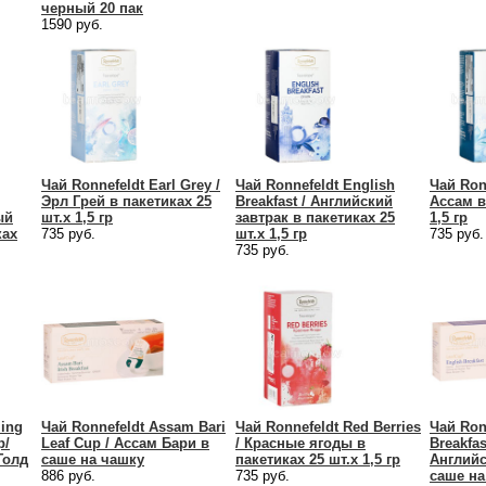
черный 20 пак
1590 руб.
Чай Ronnefeldt Earl Grey /
Чай Ronnefeldt English
Чай Ron
Эрл Грей в пакетиках 25
Breakfast / Английский
Ассам в
ый
шт.х 1,5 гр
завтрак в пакетиках 25
1,5 гр
ках
735 руб.
шт.х 1,5 гр
735 руб.
735 руб.
ling
Чай Ronnefeldt Assam Bari
Чай Ronnefeldt Red Berries
Чай Ron
p/
Leaf Cup / Ассам Бари в
/ Красные ягоды в
Breakfas
Голд
саше на чашку
пакетиках 25 шт.х 1,5 гр
Английс
886 руб.
735 руб.
саше на