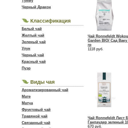
Тунму
Черный Дракон
Классификация
Белый чай
Желтый чай
Чай Ronnefeldt Woko
Garden BIO/ Сад Ваку
Зеленый чай
гр
Улун
1118 руб.
Черный чай
Красный чай
Пуэр
Виды чая
Ароматизированный чай
Мате
Матча
Фруктовый чай
Травяной чай
Чай Ronnefeldt Лист 
Ганпаудер зеленый 10
Связанный чай
670 руб.