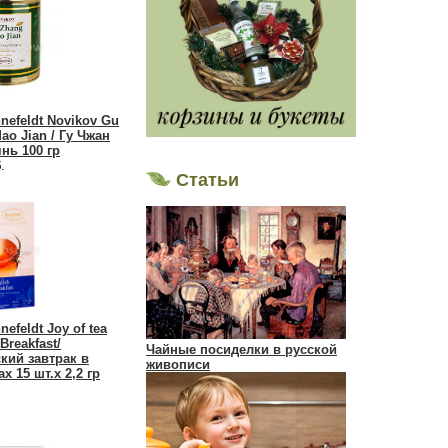
nefeldt Novikov Gu
ao Jian / Гу Чжан
нь 100 гр
.
Статьи
efeldt Joy of tea
Breakfast/
Чайные посиделки в русской
кий завтрак в
живописи
х 15 шт.х 2,2 гр