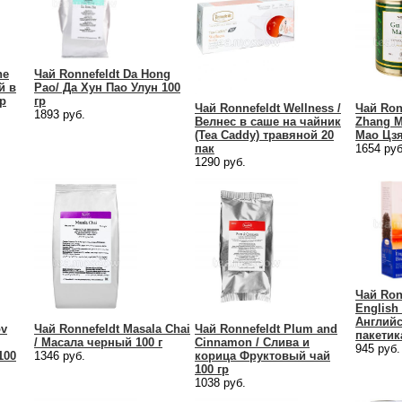
ne
Чай Ronnefeldt Da Hong
й в
Pao/ Да Хун Пао Улун 100
гр
гр
Чай Ronnefeldt Wellness /
Чай Ron
1893 руб.
Велнес в саше на чайник
Zhang M
(Tea Caddy) травяной 20
Мао Цзя
пак
1654 руб
1290 руб.
Чай Ronn
English 
Английс
ov
Чай Ronnefeldt Masala Chai
Чай Ronnefeldt Plum and
пакетика
/ Масала черный 100 г
Cinnamon / Cлива и
945 руб.
100
1346 руб.
корица Фруктовый чай
100 гр
1038 руб.