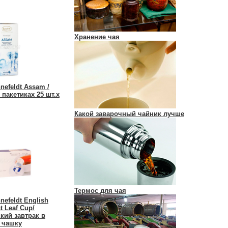
Хранение чая
nefeldt Assam /
 пакетиках 25 шт.х
Какой заварочный чайник лучше
Термос для чая
nefeldt English
t Leaf Cup/
кий завтрак в
 чашку