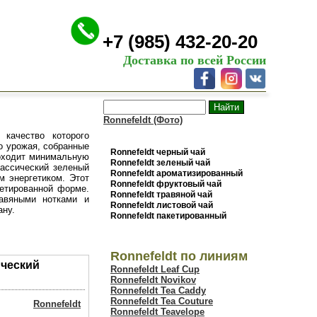
+7 (985) 432-20-20
Доставка по всей России
Ronnefeldt (Фото)
 качество которого
о урожая, собранные
Ronnefeldt черный чай
роходит минимальную
Ronnefeldt зеленый чай
ассический зеленый
Ronnefeldt ароматизированный
 энергетиком. Этот
Ronnefeldt фруктовый чай
кетированной форме.
Ronnefeldt травяной чай
авяными нотками и
Ronnefeldt листовой чай
ану.
Ronnefeldt пакетированный
Ronnefeldt по линиям
ический
Ronnefeldt Leaf Cup
Ronnefeldt Novikov
Ronnefeldt Tea Caddy
Ronnefeldt Tea Couture
Ronnefeldt
Ronnefeldt Teavelope