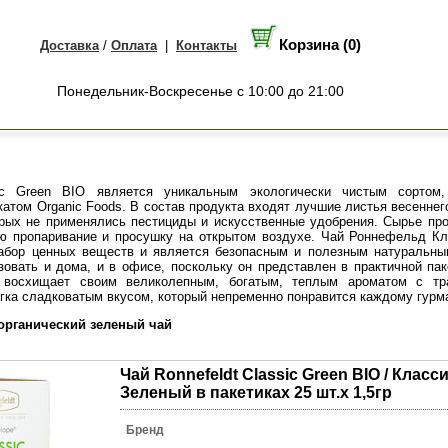
Корзина (0)
Доставка
/
Оплата
|
Контакты
Понедельник-Воскресенье с 10:00 до 21:00
sic Green BIO является уникальным экологически чистым сортом,
атом Organic Foods. В состав продукта входят лучшие листья весеннег
орых не применялись пестициды и искусственные удобрения. Сырье п
ю пропаривание и просушку на открытом воздухе. Чай Роннефельд Кл
абор ценных веществ и является безопасным и полезным натуральным
зовать и дома, и в офисе, поскольку он представлен в практичной па
 восхищает своим великолепным, богатым, теплым ароматом с тр
егка сладковатым вкусом, который непременно понравится каждому гурм
органический зеленый чай
Чай Ronnefeldt Classic Green BIO / Класс
Зеленый в пакетиках 25 шт.х 1,5гр
Бренд