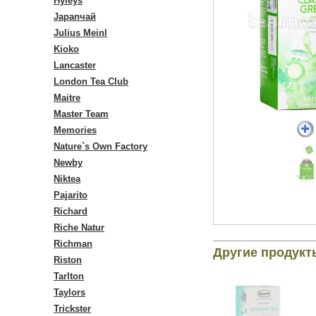
Hyleys
Japanчай
Julius Meinl
Kioko
Lancaster
London Tea Club
Maitre
Master Team
Memories
Nature`s Own Factory
Newby
Niktea
Pajarito
Richard
Riche Natur
Richman
Другие продукт
Riston
Tarlton
Taylors
Trickster