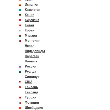
Испания
Казахстан
Кения
Киргизия
Китай
Корея
Малави
Монголия
Непал
Нидерланды
Парагвай
Польша
Россия
Руанда
Сингапур
США
Тайвань
Тайланд
Турция
Франция
Швейцария