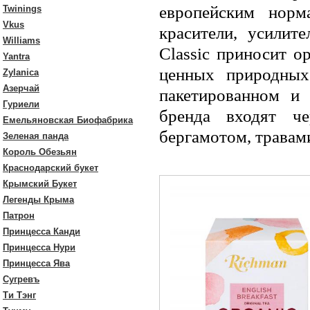
европейским норм
Twinings
Vkus
красители, усилит
Williams
Classic приносит о
Yantra
ценных природных
Zylanica
Азерчай
пакетированном и
Гуриели
бренда входят ч
Емельяновская Биофабрика
бергамотом, травам
Зеленая панда
Король Обезьян
Краснодарский букет
Крымский Букет
Легенды Крыма
Патрон
Принцесса Канди
Принцесса Нури
Принцесса Ява
Сугревъ
Ти Тэнг