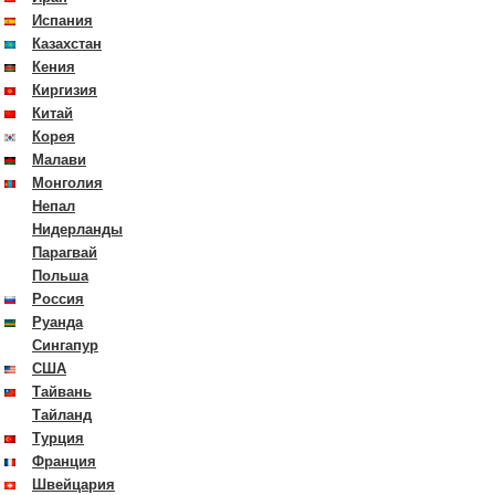
Испания
Казахстан
Кения
Киргизия
Китай
Корея
Малави
Монголия
Непал
Нидерланды
Парагвай
Польша
Россия
Руанда
Сингапур
США
Тайвань
Тайланд
Турция
Франция
Швейцария