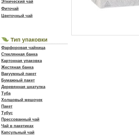
Этнический чай
Фиточай
Цветочный чай
Тип упаковки
Фарфоровая чайница
Стеклянная банка
Картонная упаковка
Жестяная банка
Вакуумный пакет
Бумажный пакет
Деревянная шкатулка
Туба
Холщовый мешочек
Пакет
Тубус
Прессованный чай
Чай в пакетиках
Капсульный чай