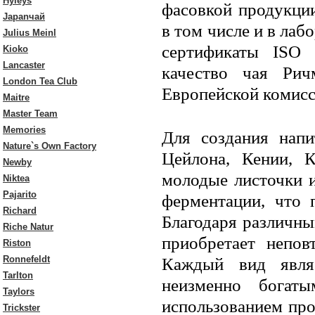
Hyleys
фасовкой продукции
Japanчай
в том числе и в ла
Julius Meinl
сертификаты ISO
Kioko
Lancaster
качество чая Рич
London Tea Club
Европейской комисс
Maitre
Master Team
Memories
Для создания напи
Nature`s Own Factory
Цейлона, Кении, К
Newby
молодые листочки и
Niktea
Pajarito
ферментации, что 
Richard
Благодаря различн
Riche Natur
приобретает непов
Riston
Ronnefeldt
Каждый вид явля
Tarlton
неизменно богат
Taylors
использованием про
Trickster