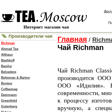
Дост
По
Интернет магазин чая
Производители чая
Главная
/
Richm
Richman
Чай Richman
Ahmad Tea
Althaus
Bashkoff
Basilur
Чай Richman Class
Belvedere
производится ООО 
Betjeman & Barton
Bonton
ООО «Идилия». Б
Coffeemag
современности, мно
Dammann
к процессу изгото
Greenfield
вручную, а специ
Gutenberg