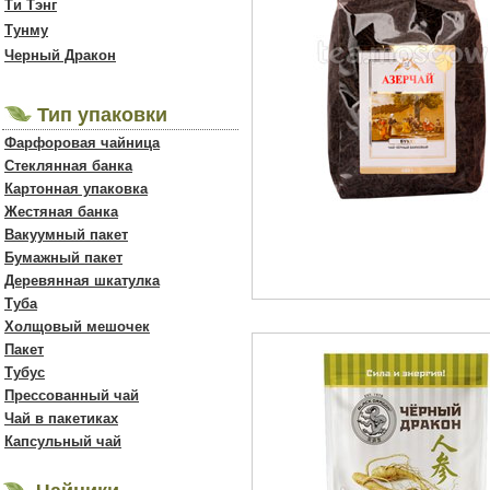
Ти Тэнг
Тунму
Черный Дракон
Тип упаковки
Фарфоровая чайница
Стеклянная банка
Картонная упаковка
Жестяная банка
Вакуумный пакет
Бумажный пакет
Деревянная шкатулка
Туба
Холщовый мешочек
Пакет
Тубус
Прессованный чай
Чай в пакетиках
Капсульный чай