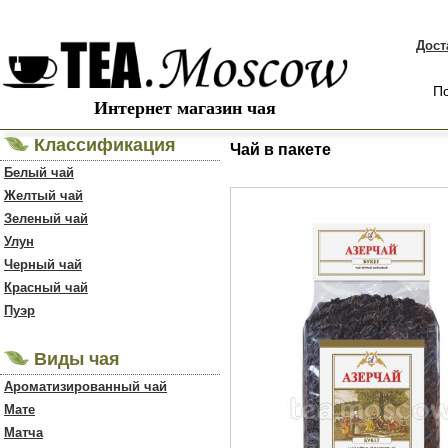
Дост
По
Интернет магазин чая
Классификация
Чай в пакете
Белый чай
Желтый чай
Зеленый чай
Улун
Черный чай
Красный чай
Пуэр
Виды чая
Ароматизированный чай
Мате
Матча