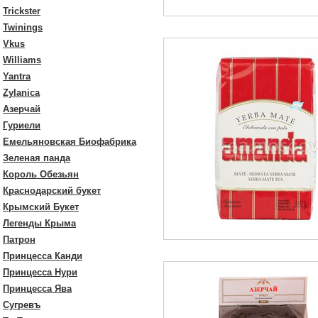
Trickster
Twinings
Vkus
Williams
Yantra
Zylanica
Азерчай
Гуриели
Емельяновская Биофабрика
Зеленая панда
Король Обезьян
Краснодарский букет
Крымский Букет
Легенды Крыма
Патрон
Принцесса Канди
Принцесса Нури
Принцесса Ява
Сугревъ