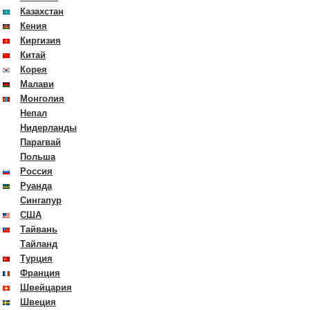
Казахстан
Кения
Киргизия
Китай
Корея
Малави
Монголия
Непал
Нидерланды
Парагвай
Польша
Россия
Руанда
Сингапур
США
Тайвань
Тайланд
Турция
Франция
Швейцария
Швеция