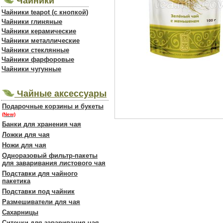
Чайники
Чайники teapot (с кнопкой)
Чайники глиняные
Чайники керамические
Чайники металлические
Чайники стеклянные
Чайники фарфоровые
Чайники чугунные
Чайные аксессуары
Подарочные корзины и букеты
(New)
Банки для хранения чая
Ложки для чая
Ножи для чая
Одноразовый фильтр-пакеты
для заваривания листового чая
Подставки для чайного
пакетика
Подставки под чайник
Размешиватели для чая
Сахарницы
Ситечки для заваривания чая