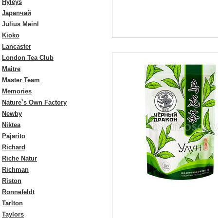
Hyleys
Japanчай
Julius Meinl
Kioko
Lancaster
London Tea Club
Maitre
Master Team
Memories
Nature`s Own Factory
Newby
Niktea
Pajarito
Richard
Riche Natur
Richman
Riston
Ronnefeldt
Tarlton
Taylors