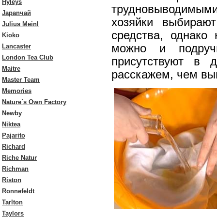
Hyleys
трудновыводимыми,
Japanчай
хозяйки выбираю
Julius Meinl
средства, однако 
Kioko
можно и подручн
Lancaster
London Tea Club
присутствуют в 
Maitre
расскажем, чем выв
Master Team
Memories
Nature`s Own Factory
Newby
Niktea
Pajarito
Richard
Riche Natur
Richman
Riston
Ronnefeldt
Tarlton
Taylors