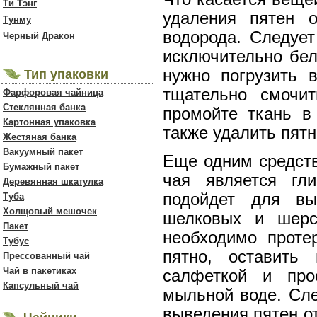
Ти Тэнг
удаления пятен 
Тунму
водорода. Следует
Черный Дракон
исключительно бел
нужно погрузить 
Тип упаковки
тщательно смочи
Фарфоровая чайница
Стеклянная банка
промойте ткань в
Картонная упаковка
также удалить пятн
Жестяная банка
Вакуумный пакет
Еще одним средств
Бумажный пакет
чая является гли
Деревянная шкатулка
подойдет для вы
Туба
Холщовый мешочек
шелковых и шерс
Пакет
необходимо проте
Тубус
пятно, оставить
Прессованный чай
Чай в пакетиках
салфеткой и про
Капсульный чай
мыльной воде. Сл
выведения пятен от