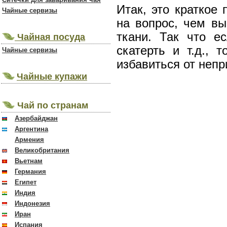
Итак, это краткое
Чайные сервизы
на вопрос, чем вы
ткани. Так что е
Чайная посуда
скатерть и т.д., 
Чайные сервизы
избавиться от неп
Чайные купажи
Чай по странам
Азербайджан
Аргентина
Армения
Великобритания
Вьетнам
Германия
Египет
Индия
Индонезия
Иран
Испания