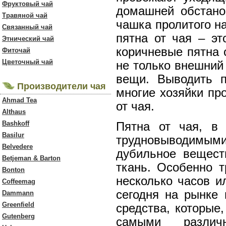
Фруктовый чай
домашней обстано
Травяной чай
чашка пролитого н
Связанный чай
пятна от чая – эт
Этнический чай
коричневые пятна 
Фиточай
Цветочный чай
не только внешний
вещи. Выводить п
Производители чая
многие хозяйки пр
Ahmad Tea
от чая.
Althaus
Bashkoff
Пятна от чая, в 
Basilur
трудновыводимы
Belvedere
дубильное веществ
Betjeman & Barton
ткань. Особенно т
Bonton
несколько часов и
Coffeemag
сегодня на рынке
Dammann
Greenfield
средства, которые
Gutenberg
самыми разл