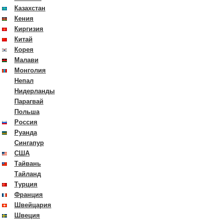
Казахстан
Кения
Киргизия
Китай
Корея
Малави
Монголия
Непал
Нидерланды
Парагвай
Польша
Россия
Руанда
Сингапур
США
Тайвань
Тайланд
Турция
Франция
Швейцария
Швеция