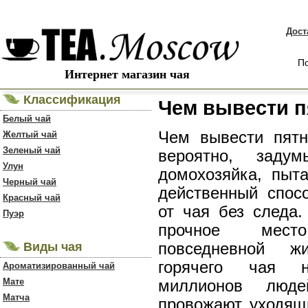
Дост
По
Интернет магазин чая
Классификация
Чем вывести п
Белый чай
Чем вывести пятн
Желтый чай
Зеленый чай
вероятно, задум
Улун
домохозяйка, пыт
Черный чай
действенный спос
Красный чай
от чая без следа.
Пуэр
прочное ме
Виды чая
повседневной ж
горячего чая н
Ароматизированный чай
Мате
миллионов лю
Матча
провожают уходящ