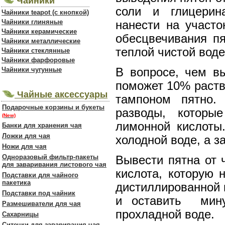
Чайники
соли и глицерин
Чайники teapot (с кнопкой)
Чайники глиняные
нанести на участо
Чайники керамические
обесцвечивания пя
Чайники металлические
теплой чистой воде
Чайники стеклянные
Чайники фарфоровые
Чайники чугунные
В вопросе, чем вы
поможет 10% раств
Чайные аксессуары
тампоном пятно.
Подарочные корзины и букеты
разводы, которы
(New)
лимонной кислоты
Банки для хранения чая
Ложки для чая
холодной воде, а з
Ножи для чая
Одноразовый фильтр-пакеты
Вывести пятна от 
для заваривания листового чая
кислота, которую 
Подставки для чайного
пакетика
дистиллированной 
Подставки под чайник
и оставить мину
Размешиватели для чая
прохладной воде.
Сахарницы
Ситечки для заваривания чая