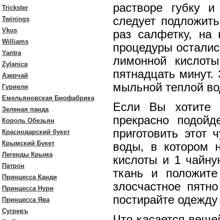
растворе губку и
Trickster
следует подложить
Twinings
Vkus
раз салфетку, на 
Williams
процедуры осталис
Yantra
лимонной кислоты
Zylanica
пятнадцать минут.
Азерчай
мыльной теплой во
Гуриели
Емельяновская Биофабрика
Если Вы хотите 
Зеленая панда
прекрасно подойд
Король Обезьян
приготовить этот 
Краснодарский букет
Крымский Букет
воды, в котором 
Легенды Крыма
кислоты и 1 чайну
Патрон
ткань и положите
Принцесса Канди
злосчастное пятно
Принцесса Нури
постирайте одежду 
Принцесса Ява
Сугревъ
Что касается веще