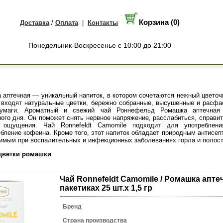
Корзина (0)
Доставка
/
Оплата
|
Контакты
Понедельник-Воскресенье с 10:00 до 21:00
а аптечная — уникальный напиток, в котором сочетаются нежный цветоч
в входят натуральные цветки, бережно собранные, высушенные и расфа
бумаги. Ароматный и свежий чай Роннефельд Ромашка аптечная
го дня. Он поможет снять нервное напряжение, расслабиться, справит
 ощущения. Чай Ronnefeldt Camomile подходит для употреблен
ебление кофеина. Кроме того, этот напиток обладает природным антисеп
нимым при воспалительных и инфекционных заболеваниях горла и полост
 цветки ромашки
Чай Ronnefeldt Camomile / Ромашка апте
пакетиках 25 шт.х 1,5 гр
Бренд
Страна производства