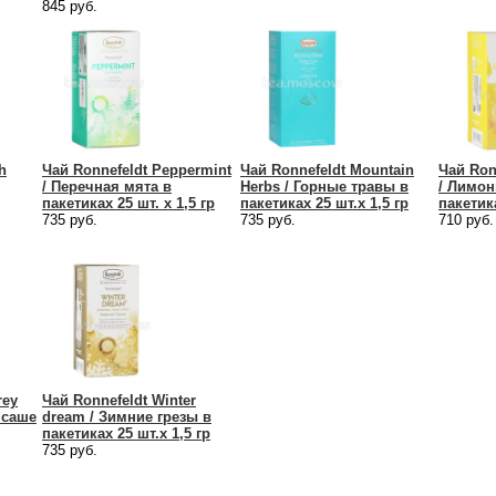
845 руб.
h
Чай Ronnefeldt Peppermint
Чай Ronnefeldt Mountain
Чай Ron
/ Перечная мята в
Herbs / Горные травы в
/ Лимон
пакетиках 25 шт. х 1,5 гр
пакетиках 25 шт.х 1,5 гр
пакетика
735 руб.
735 руб.
710 руб.
rey
Чай Ronnefeldt Winter
 саше
dream / Зимние грезы в
пакетиках 25 шт.х 1,5 гр
735 руб.