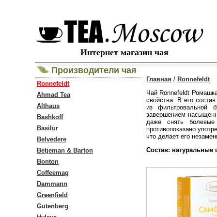
Интернет магазин чая
Производители чая
Главная
/
Ronnefeldt
Ronnefeldt
Чай Ronnefeldt Ромашк
Ahmad Tea
свойства. В его соста
Althaus
из фильтровальной 
завершением насыщенно
Bashkoff
даже снять болевые
Basilur
противопоказано употр
что делает его незаме
Belvedere
Состав: натуральные
Betjeman & Barton
Bonton
Coffeemag
Dammann
Greenfield
Gutenberg