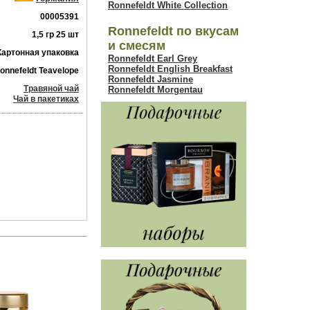
Ronnefeldt White Collection
00005391
Ronnefeldt по вкусам
1,5 гр 25 шт
и смесям
Картонная упаковка
Ronnefeldt Earl Grey
Ronnefeldt English Breakfast
onnefeldt Teavelope
Ronnefeldt Jasmine
Травяной чай
Ronnefeldt Morgentau
Чай в пакетиках