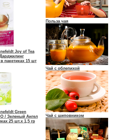
Польза чая
efeldt Joy of Tea
 Дарджилинг
в пакетиках 15 шт
Чай с облепихой
nefeldt Green
Чай с шиповником
IO / Зеленый Ангел
ках 25 шт.х 1,5 гр