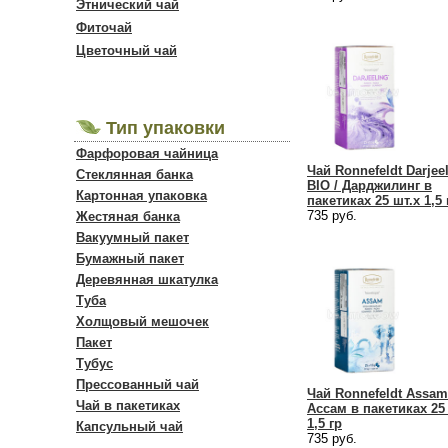
Этнический чай
Фиточай
Цветочный чай
Тип упаковки
Фарфоровая чайница
Чай Ronnefeldt Darjee
Стеклянная банка
BIO / Дарджилинг в
Картонная упаковка
пакетиках 25 шт.х 1,5 
735 руб.
Жестяная банка
Вакуумный пакет
Бумажный пакет
Деревянная шкатулка
Туба
Холщовый мешочек
Пакет
Тубус
Прессованный чай
Чай Ronnefeldt Assam
Чай в пакетиках
Ассам в пакетиках 25
1,5 гр
Капсульный чай
735 руб.