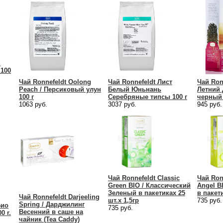
u
 100
Чай Ronnefeldt Oolong
Чай Ronnefeldt Лист
Чай Ronn
Peach / Персиковый улун
Белый Юньнань
Летний
100 г
Серебряные типсы 100 г
черный 
1063 руб.
3037 руб.
945 руб.
Чай Ronnefeldt Classic
Чай Ron
Green BIO / Классический
Angel B
Зеленый в пакетиках 25
в пакети
Чай Ronnefeldt Darjeeling
шт.х 1,5гр
735 руб.
Spring / Дарджилинг
Био
735 руб.
Весенний в саше на
0 г.
чайник (Tea Caddy)