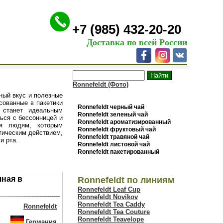
+7 (985) 432-20-20
Доставка по всей России
Ronnefeldt (Фото)
ный вкус и полезные
сованные в пакетики
Ronnefeldt черный чай
 станет идеальным
Ronnefeldt зеленый чай
ься с бессонницей и
Ronnefeldt ароматизированный
ия людям, которым
Ronnefeldt фруктовый чай
тическим действием,
Ronnefeldt травяной чай
и рта.
Ronnefeldt листовой чай
Ronnefeldt пакетированный
чная в
Ronnefeldt по линиям
Ronnefeldt Leaf Cup
Ronnefeldt Novikov
Ronnefeldt Tea Caddy
Ronnefeldt
Ronnefeldt Tea Couture
Ronnefeldt Teavelope
Германия