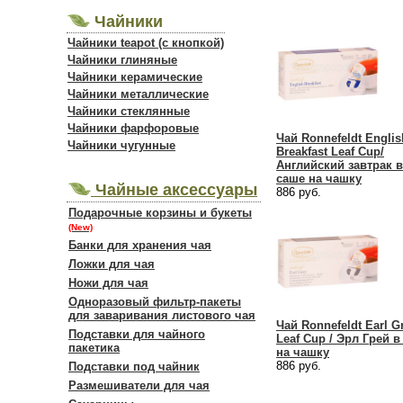
Чайники
Чайники teapot (с кнопкой)
Чайники глиняные
Чайники керамические
Чайники металлические
Чайники стеклянные
Чайники фарфоровые
Чай Ronnefeldt Englis
Чайники чугунные
Breakfast Leaf Cup/
Английский завтрак в
саше на чашку
Чайные аксессуары
886 руб.
Подарочные корзины и букеты
(New)
Банки для хранения чая
Ложки для чая
Ножи для чая
Одноразовый фильтр-пакеты
для заваривания листового чая
Чай Ronnefeldt Earl G
Подставки для чайного
Leaf Cup / Эрл Грей в
пакетика
на чашку
886 руб.
Подставки под чайник
Размешиватели для чая