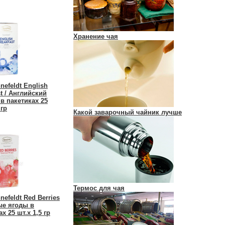
Хранение чая
nefeldt English
st / Английский
 в пакетиках 25
 гр
Какой заварочный чайник лучше
Термос для чая
nefeldt Red Berries
ые ягоды в
х 25 шт.х 1,5 гр