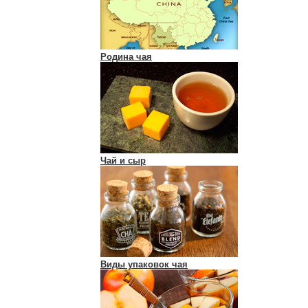
Родина чая
Чай и сыр
Виды упаковок чая