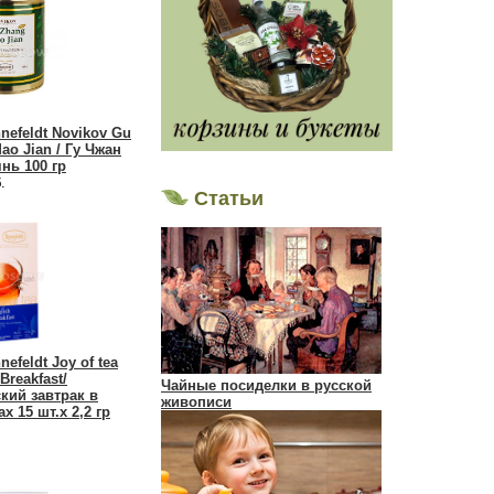
nefeldt Novikov Gu
ao Jian / Гу Чжан
нь 100 гр
.
Статьи
efeldt Joy of tea
Breakfast/
Чайные посиделки в русской
кий завтрак в
живописи
х 15 шт.х 2,2 гр