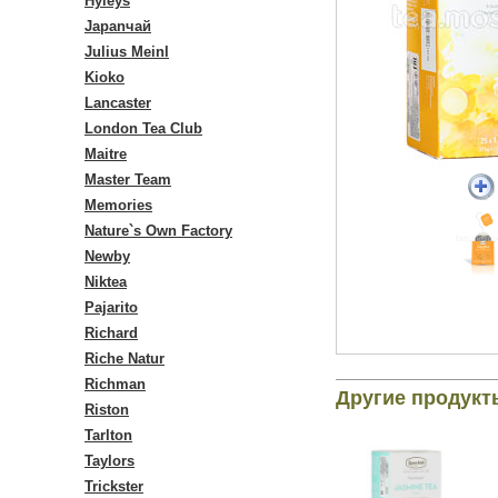
Hyleys
Japanчай
Julius Meinl
Kioko
Lancaster
London Tea Club
Maitre
Master Team
Memories
Nature`s Own Factory
Newby
Niktea
Pajarito
Richard
Riche Natur
Richman
Другие продукт
Riston
Tarlton
Taylors
Trickster