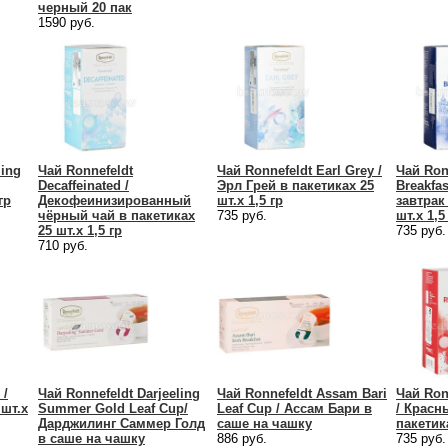
черный 20 пак
1590 руб.
ling
Чай Ronnefeldt
Чай Ronnefeldt Earl Grey /
Чай Ron
Decaffeinated /
Эрл Грей в пакетиках 25
Breakfa
гр
Декофеинизированный
шт.х 1,5 гр
завтрак
чёрный чай в пакетиках
735 руб.
шт.х 1,5
25 шт.х 1,5 гр
735 руб.
710 руб.
 /
Чай Ronnefeldt Darjeeling
Чай Ronnefeldt Assam Bari
Чай Ron
 шт.х
Summer Gold Leaf Cup/
Leaf Cup / Ассам Бари в
/ Красн
Дарджилинг Саммер Голд
саше на чашку
пакетика
в саше на чашку
886 руб.
735 руб.