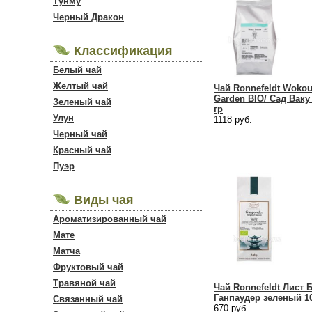
Тунму
Черный Дракон
Классификация
Белый чай
Желтый чай
Чай Ronnefeldt Woko
Garden BIO/ Сад Ваку
Зеленый чай
гр
Улун
1118 руб.
Черный чай
Красный чай
Пуэр
Виды чая
Ароматизированный чай
Мате
Матча
Фруктовый чай
Травяной чай
Чай Ronnefeldt Лист 
Ганпаудер зеленый 10
Связанный чай
670 руб.