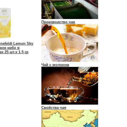
Производство чая
nefeldt Lemon Sky
ное небо в
х 25 шт.х 1,5 гр
Чай с молоком
Свойства чая