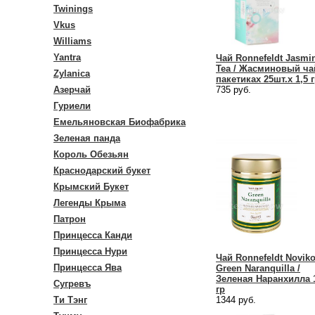
Twinings
Vkus
Williams
Yantra
Чай Ronnefeldt Jasmi
Tea / Жасминовый ча
Zylanica
пакетиках 25шт.х 1,5 
Азерчай
735 руб.
Гуриели
Емельяновская Биофабрика
Зеленая панда
Король Обезьян
Краснодарский букет
Крымский Букет
Легенды Крыма
Патрон
Принцесса Канди
Принцесса Нури
Чай Ronnefeldt Novik
Принцесса Ява
Green Naranquilla /
Зеленая Наранхилла 
Сугревъ
гр
Ти Тэнг
1344 руб.