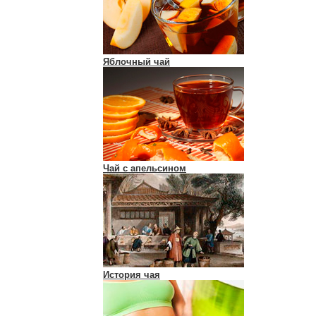
Яблочный чай
Чай с апельсином
История чая