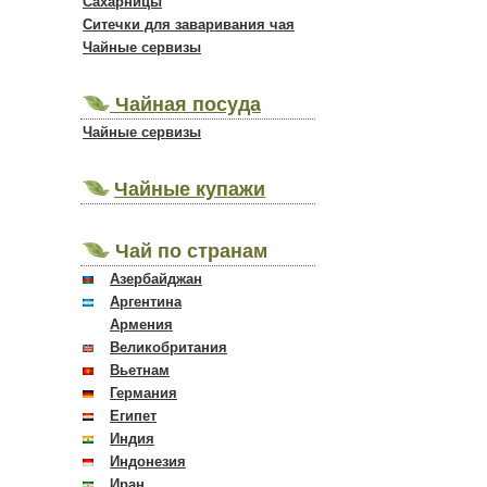
Сахарницы
Ситечки для заваривания чая
Чайные сервизы
Чайная посуда
Чайные сервизы
Чайные купажи
Чай по странам
Азербайджан
Аргентина
Армения
Великобритания
Вьетнам
Германия
Египет
Индия
Индонезия
Иран