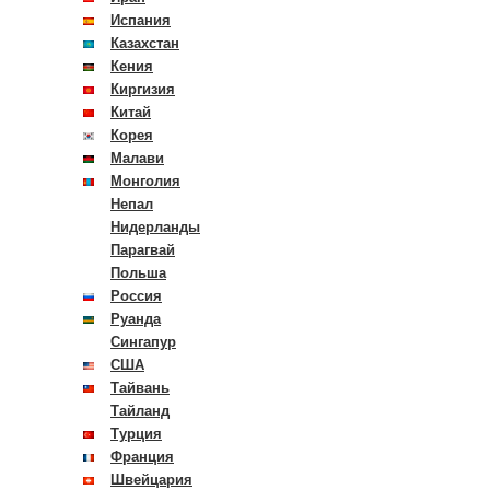
Испания
Казахстан
Кения
Киргизия
Китай
Корея
Малави
Монголия
Непал
Нидерланды
Парагвай
Польша
Россия
Руанда
Сингапур
США
Тайвань
Тайланд
Турция
Франция
Швейцария