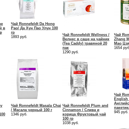
ne
Чай Ronnefeldt Da Hong
й в
Pao/ Да Хун Пао Улун 100
гр
гр
Чай Ronnefeldt Wellness /
Чай Ron
1893 руб.
Велнес в саше на чайник
Zhang M
(Tea Caddy) травяной 20
Мао Цзя
пак
1654 руб
1290 руб.
Чай Ronn
English 
Английс
ov
Чай Ronnefeldt Masala Chai
Чай Ronnefeldt Plum and
пакетика
/ Масала черный 100 г
Cinnamon / Cлива и
945 руб.
100
1346 руб.
корица Фруктовый чай
100 гр
1038 руб.