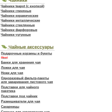
Чайники
Чайники teapot (с кнопкой)
Чайники глиняные
Чайники керамические
Чайники металлические
Чайники стеклянные
Чайники фарфоровые
Чайники чугунные
Чайные аксессуары
Подарочные корзины и букеты
(New)
Банки для хранения чая
Ложки для чая
Ножи для чая
Одноразовый фильтр-пакеты
для заваривания листового чая
Подставки для чайного
пакетика
Подставки под чайник
Размешиватели для чая
Сахарницы
Ситечки для заваривания чая