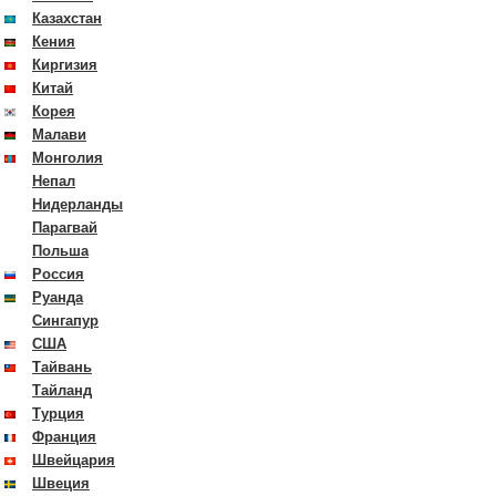
Казахстан
Кения
Киргизия
Китай
Корея
Малави
Монголия
Непал
Нидерланды
Парагвай
Польша
Россия
Руанда
Сингапур
США
Тайвань
Тайланд
Турция
Франция
Швейцария
Швеция