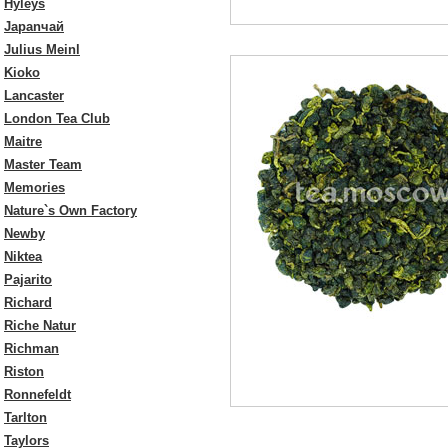
Hyleys
Japanчай
Julius Meinl
Kioko
Lancaster
London Tea Club
Maitre
Master Team
Memories
Nature`s Own Factory
Newby
Niktea
Pajarito
Richard
Riche Natur
Richman
Riston
Ronnefeldt
Tarlton
Taylors