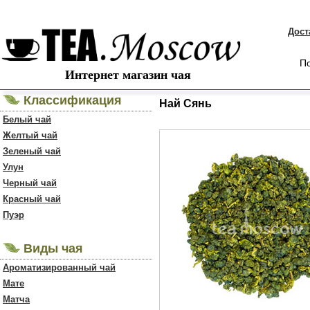
Дост
По
Интернет магазин чая
Классификация
Най Сянь
Белый чай
Желтый чай
Зеленый чай
Улун
Черный чай
Красный чай
Пуэр
Виды чая
Ароматизированный чай
Мате
Матча