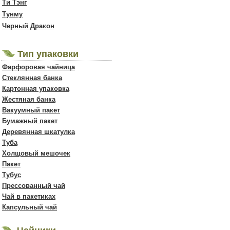
Ти Тэнг
Тунму
Черный Дракон
Тип упаковки
Фарфоровая чайница
Стеклянная банка
Картонная упаковка
Жестяная банка
Вакуумный пакет
Бумажный пакет
Деревянная шкатулка
Туба
Холщовый мешочек
Пакет
Тубус
Прессованный чай
Чай в пакетиках
Капсульный чай