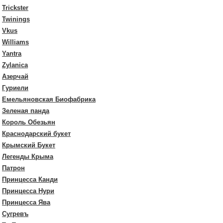
Trickster
Twinings
Vkus
Williams
Yantra
Zylanica
Азерчай
Гуриели
Емельяновская Биофабрика
Зеленая панда
Король Обезьян
Краснодарский букет
Крымский Букет
Легенды Крыма
Патрон
Принцесса Канди
Принцесса Нури
Принцесса Ява
Сугревъ