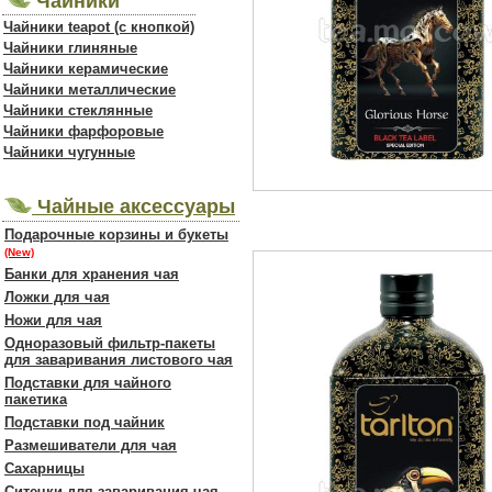
Чайники
Чайники teapot (с кнопкой)
Чайники глиняные
Чайники керамические
Чайники металлические
Чайники стеклянные
Чайники фарфоровые
Чайники чугунные
Чайные аксессуары
Подарочные корзины и букеты
(New)
Банки для хранения чая
Ложки для чая
Ножи для чая
Одноразовый фильтр-пакеты
для заваривания листового чая
Подставки для чайного
пакетика
Подставки под чайник
Размешиватели для чая
Сахарницы
Ситечки для заваривания чая