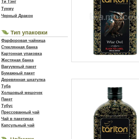
Ти Тэнг
Тунму
Черный Дракон
Тип упаковки
Фарфоровая чайница
Стеклянная банка
Картонная упаковка
Жестяная банка
Вакуумный пакет
Бумажный пакет
Деревянная шкатулка
Туба
Холщовый мешочек
Пакет
Тубус
Прессованный чай
Чай в пакетиках
Капсульный чай