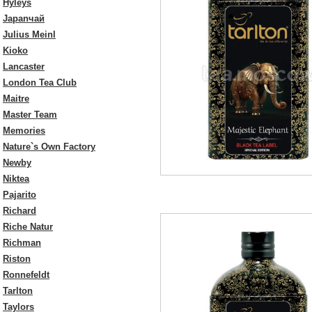
Hyleys
Japanчай
Julius Meinl
Kioko
Lancaster
London Tea Club
Maitre
Master Team
Memories
Nature`s Own Factory
Newby
Niktea
Pajarito
Richard
Riche Natur
Richman
Riston
Ronnefeldt
Tarlton
Taylors