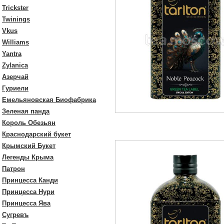
Trickster
Twinings
Vkus
Williams
Yantra
Zylanica
Азерчай
Гуриели
Емельяновская Биофабрика
Зеленая панда
Король Обезьян
Краснодарский букет
Крымский Букет
Легенды Крыма
Патрон
Принцесса Канди
Принцесса Нури
Принцесса Ява
Сугревъ