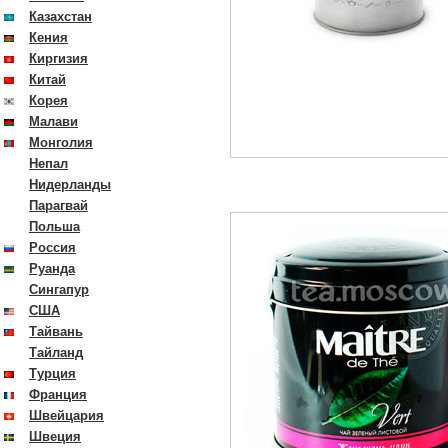
Казахстан
Кения
Киргизия
Китай
Корея
Малави
Монголия
Непал
Нидерланды
Парагвай
Польша
Россия
Руанда
Сингапур
США
Тайвань
Тайланд
Турция
Франция
Швейцария
Швеция