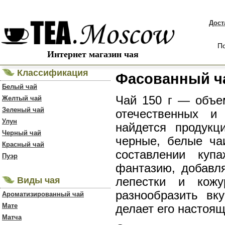
Дост
По
Интернет магазин чая
Классификация
Фасованный ча
Белый чай
Чай 150 г — объем
Желтый чай
Зеленый чай
отечественных и
Улун
найдется продукц
Черный чай
черные, белые ча
Красный чай
составлении куп
Пуэр
фантазию, добавля
Виды чая
лепестки и кожу
разнообразить вк
Ароматизированный чай
Мате
делает его настоя
Матча