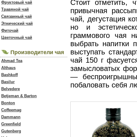
Стоит отметить, 
Фруктовый чай
привычная рассып
Травяной чай
Связанный чай
чай, дегустация ко
Этнический чай
но и эстетическ
Фиточай
граммового чая н
Цветочный чай
выбрать напитки п
выступать стандар
Производители чая
чай 150 г фасуетс
Ahmad Tea
замысловатых форм
Althaus
Bashkoff
— беспроигрышны
Basilur
побаловать себя л
Belvedere
Betjeman & Barton
Bonton
Coffeemag
Dammann
Greenfield
Gutenberg