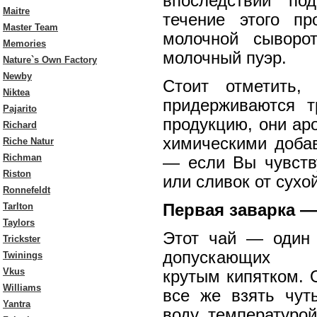
впоследствии по
Maitre
течение этого п
Master Team
молочной сыворот
Memories
молочный пуэр.
Nature`s Own Factory
Newby
Стоит отметить,
Niktea
придерживаются т
Pajarito
продукцию, они ар
Richard
химическими добав
Riche Natur
Richman
— если Вы чувств
Riston
или сливок от сухо
Ronnefeldt
Tarlton
Первая заварка —
Taylors
Этот чай — один 
Trickster
допускающих з
Twinings
Vkus
крутым кипятком. 
Williams
все же взять чут
Yantra
воду температуро