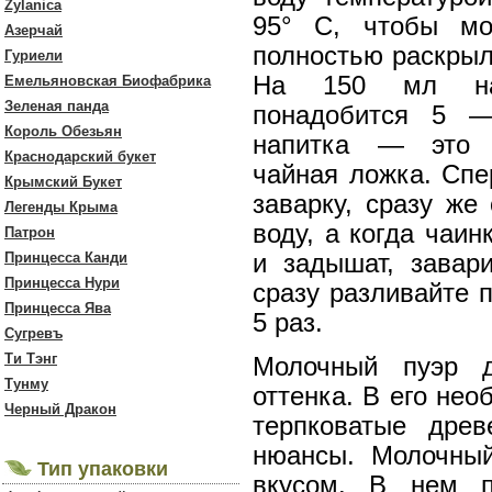
Zylanica
95° С, чтобы мо
Азерчай
полностью раскрыл
Гуриели
На 150 мл на
Емельяновская Биофабрика
Зеленая панда
понадобится 5 
Король Обезьян
напитка — это 
Краснодарский букет
чайная ложка. Спе
Крымский Букет
заварку, сразу же
Легенды Крыма
воду, а когда чаин
Патрон
Принцесса Канди
и задышат, завар
Принцесса Нури
сразу разливайте 
Принцесса Ява
5 раз.
Сугревъ
Ти Тэнг
Молочный пуэр д
Тунму
оттенка. В его не
Черный Дракон
терпковатые дре
нюансы. Молочный
Тип упаковки
вкусом. В нем п