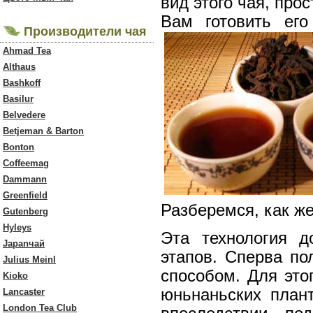
вид этого чая, про
Вам готовить ег
Производители чая
Ahmad Tea
Althaus
Bashkoff
Basilur
Belvedere
Betjeman & Barton
Bonton
Coffeemag
Dammann
Greenfield
Разберемся, как ж
Gutenberg
Hyleys
Эта технология д
Japanчай
этапов. Сперва по
Julius Meinl
способом. Для это
Kioko
юньнаньских плант
Lancaster
London Tea Club