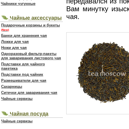
передавался из по
Чайники чугунные
Вам минутку изыск
чая.
Чайные аксессуары
Подарочные корзины и букеты
(New)
Банки для хранения чая
Ложки для чая
Ножи для чая
Одноразовый фильтр-пакеты
для заваривания листового чая
Подставки для чайного
пакетика
Подставки под чайник
Размешиватели для чая
Сахарницы
Ситечки для заваривания чая
Чайные сервизы
Чайная посуда
Чайные сервизы