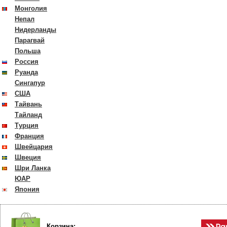
Монголия
Непал
Нидерланды
Парагвай
Польша
Россия
Руанда
Сингапур
США
Тайвань
Тайланд
Турция
Франция
Швейцария
Швеция
Шри Ланка
ЮАР
Япония
Корзина: