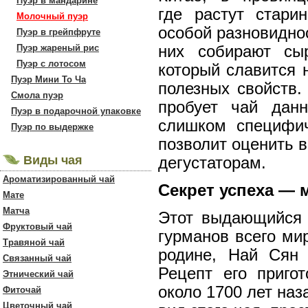
Пуэр в мандарине
где растут стари
Молочный пуэр
особой разновидно
Пуэр в грейпфруте
Пуэр жареный рис
них собирают сыр
Пуэр с лотосом
который славится 
Пуэр Мини То Ча
полезных свойств.
Смола пуэр
пробует чай данн
Пуэр в подарочной упаковке
слишком специфич
Пуэр по выдержке
позволит оценить 
Виды чая
дегустаторам.
Ароматизированный чай
Секрет успеха — 
Мате
Матча
Этот выдающийся с
Фруктовый чай
гурманов всего ми
Травяной чай
родине, Най Сян 
Связанный чай
Рецепт его приго
Этнический чай
около 1700 лет наз
Фиточай
Цветочный чай