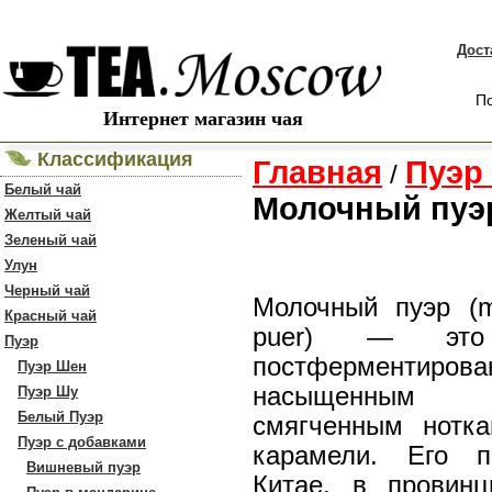
Дост
По
Интернет магазин чая
Классификация
Главная
Пуэр
/
Белый чай
Молочный пуэ
Желтый чай
Зеленый чай
Улун
Черный чай
Молочный пуэр (mi
Красный чай
puer) — это 
Пуэр
постферментиров
Пуэр Шен
насыщенным
Пуэр Шу
Белый Пуэр
смягченным нотк
Пуэр с добавками
карамели. Его п
Вишневый пуэр
Китае, в провин