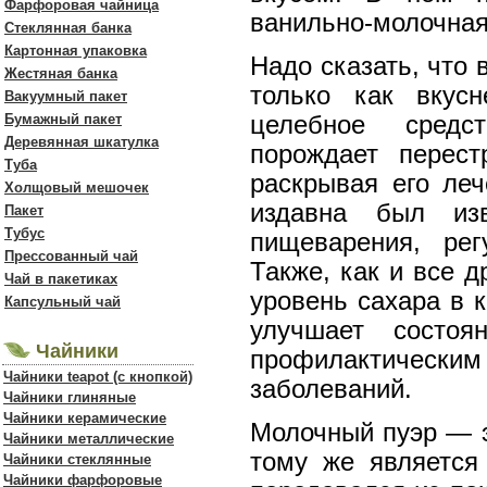
Фарфоровая чайница
ванильно-молочная
Стеклянная банка
Картонная упаковка
Надо сказать, что 
Жестяная банка
только как вкус
Вакуумный пакет
Бумажный пакет
целебное средс
Деревянная шкатулка
порождает перест
Туба
раскрывая его леч
Холщовый мешочек
издавна был из
Пакет
Тубус
пищеварения, ре
Прессованный чай
Также, как и все д
Чай в пакетиках
уровень сахара в 
Капсульный чай
улучшает состо
Чайники
профилактическ
Чайники teapot (с кнопкой)
заболеваний.
Чайники глиняные
Чайники керамические
Молочный пуэр — э
Чайники металлические
тому же является
Чайники стеклянные
Чайники фарфоровые