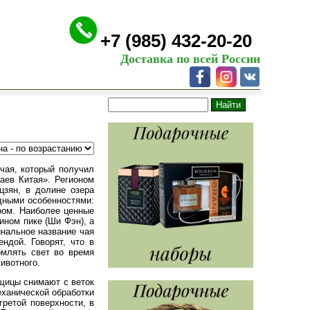
+7 (985) 432-20-20
Доставка по всей России
 чая, который получил
аев Китая». Регионом
цзян, в долине озера
дными особенностями:
ром. Наиболее ценные
ином пике (Ши Фэн), а
нальное название чая
ндой. Говорят, что в
омлять свет во время
животного.
щицы снимают с веток
еханической обработки
ретой поверхности, в