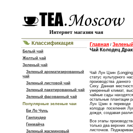
Интернет магазин чая
Классификация
Главная
Зеленый
/
Чай Колодец Драк
Белый чай
Желтый чай
Зеленый чай
Зеленый ароматизированный
Чай Лун Цзин (Longjin
чай
статус культурного на
производства данного
Зеленый листовой чай
Сиху. Данная местност
Зеленый пакетированный чай
умеренный климат, выс
чайные сады находятся
Зеленый фасованный чай
остальные плантации р
Популярные зеленые чаи
Лун Цзин в переводе с
колодце поселения Лу
Би Ло Чунь
дождя, создавая разли
Ганпаудер
Все этапы производств
Генмайча
только два верхних ли
листочков. Поджариван
Зеленый жасминовый