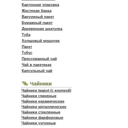
Картонная упаковка
Жестяная банка
Вакуумный пакет
Бумажный пакет
Деревянная шкатулка
Туба
Холщовый мешочек
Пакет
Тубус
Прессованный чай
Чай в пакетиках
Капсульный чай
Чайники
Чайники teapot (с кнопкой)
Чайники глиняные
Чайники керамические
Чайники металлические
Чайники стеклянные
Чайники фарфоровые
Чайники чугунные