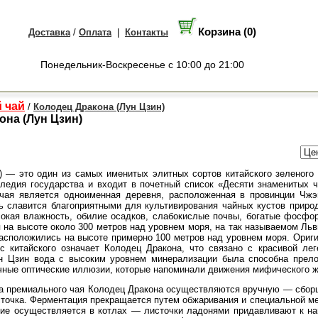
Корзина (0)
Доставка
/
Оплата
|
Контакты
Понедельник-Воскресенье с 10:00 до 21:00
 чай
/
Колодец Дракона (Лун Цзин)
она (Лун Цзин)
g) — это один из самых именитых элитных сортов китайского зеленого
следия государства и входит в почетный список «Десяти знаменитых ч
 чая является одноименная деревня, расположенная в провинции Чжэ
ь славится благоприятными для культивирования чайных кустов приро
окая влажность, обилие осадков, слабокислые почвы, богатые фосфо
 на высоте около 300 метров над уровнем моря, на так называемом Льв
асположились на высоте примерно 100 метров над уровнем моря. Ориги
 китайского означает Колодец Дракона, что связано с красивой леге
н Цзин вода с высоким уровнем минерализации была способна прел
чные оптические иллюзии, которые напоминали движения мифического 
а премиального чая Колодец Дракона осуществляются вручную — сбор
сточка. Ферментация прекращается путем обжаривания и специальной м
ие осуществляется в котлах — листочки ладонями придавливают к наг