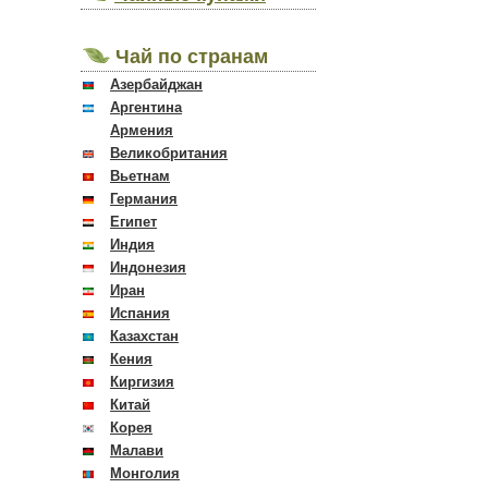
Чай по странам
Азербайджан
Аргентина
Армения
Великобритания
Вьетнам
Германия
Египет
Индия
Индонезия
Иран
Испания
Казахстан
Кения
Киргизия
Китай
Корея
Малави
Монголия