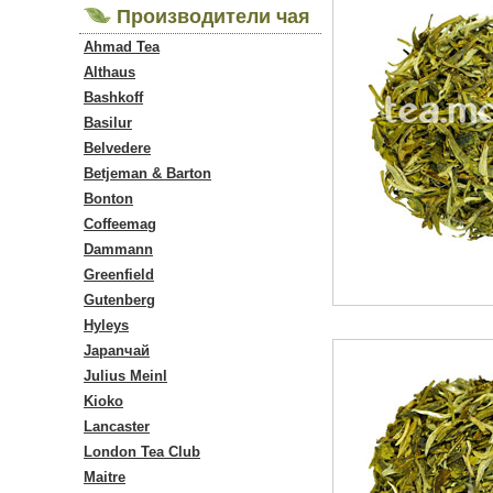
Производители чая
Ahmad Tea
Althaus
Bashkoff
Basilur
Belvedere
Betjeman & Barton
Bonton
Coffeemag
Dammann
Greenfield
Gutenberg
Hyleys
Japanчай
Julius Meinl
Kioko
Lancaster
London Tea Club
Maitre