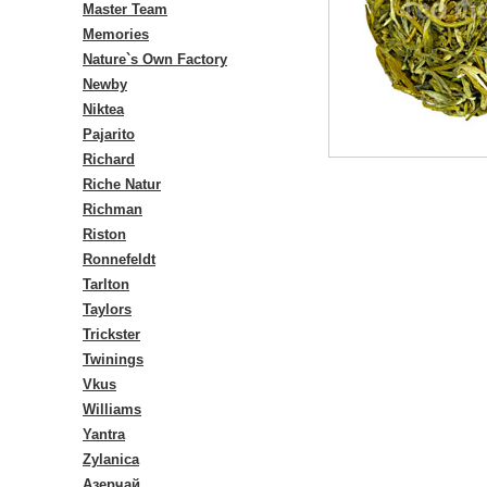
Master Team
Memories
Nature`s Own Factory
Newby
Niktea
Pajarito
Richard
Riche Natur
Richman
Riston
Ronnefeldt
Tarlton
Taylors
Trickster
Twinings
Vkus
Williams
Yantra
Zylanica
Азерчай