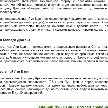
 приобретают вытянутую мечевидную форму с плоскими боками. 
льный, мягкий аромат, который в сухом виде раскрывается нотами се
олодец Дракона обладает золотисто-зеленым оттенком, утонченны
послевкусием.
я классификация Лун Цзин, согласно которой выделяют шесть категори
 (наиболее дорогой продукт), а также категории с первой по пятую. Соо
военной чаю категории: наиболее качественные и дорогие сорта — э
ра, происходящие с Львиного пика, а самыми демократичными являются
ая Колодец Дракона
орт чая Лун Цзин — рекордсмен по содержанию витамина С и антиокс
наблюдается самая высокая концентрация кахетинов. Приготовленный
ики и лечения заболеваний легких, он выводит из организма токсин
м действием и улучшает умственную активность. Также употребление 
я профилактика онкологических заболеваний, зубного кариеса и воспа
вать чай Лун Цзин
товления чая Колодец Дракона — это использование мягкой воды при
а рекомендуется использовать 7-8 г чая Лун Цзин, а перед заварив
одой. Первую заварку сливают, а затем заливают небольшим количес
ерез 10-20 секунд необходимо добавить оставшуюся воду и выждать ок
ать от 5 до 10 завариваний.
Зеленый Лун Цзин (Колодец дракона