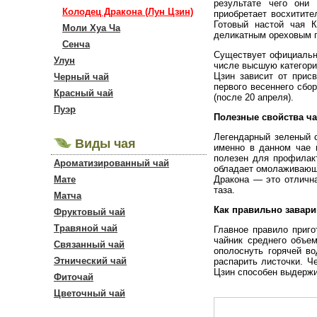
результате чего они
Колодец Дракона (Лун Цзин)
приобретает восхитите
Готовый настой чая К
Моли Хуа Ча
деликатным ореховым 
Сенча
Существует официальна
Улун
числе высшую категорию
Цзин зависит от прис
Черный чай
первого весеннего сбо
Красный чай
(после 20 апреля).
Пуэр
Полезные свойства ч
Легендарный зеленый с
Виды чая
именно в данном чае 
полезен для профилакт
Ароматизированный чай
обладает омолаживающи
Мате
Дракона — это отлична
таза.
Матча
Как правильно завари
Фруктовый чай
Травяной чай
Главное правило приго
чайник среднего объем
Связанный чай
ополоснуть горячей в
Этнический чай
распарить листочки. Ч
Цзин способен выдержив
Фиточай
Цветочный чай