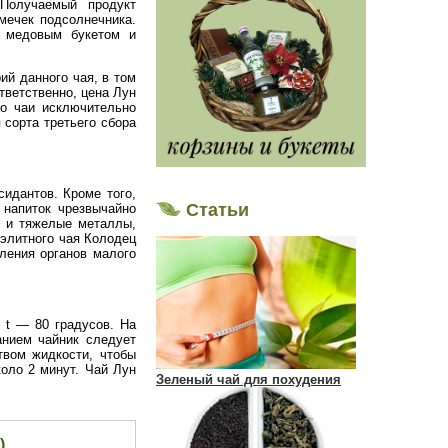
Получаемый продукт
мечек подсолнечника.
м медовым букетом и
й данного чая, в том
тветственно, цена Лун
то чаи исключительно
 сорта третьего сбора
идантов. Кроме того,
Статьи
 напиток чрезвычайно
ы и тяжелые металлы,
элитного чая Колодец
ления органов малого
 t — 80 градусов. На
анием чайник следует
твом жидкости, чтобы
оло 2 минут. Чай Лун
Зеленый чай для похудения
)