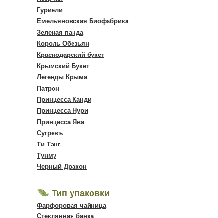
Гуриели
Емельяновская Биофабрика
Зеленая панда
Король Обезьян
Краснодарский букет
Крымский Букет
Легенды Крыма
Патрон
Принцесса Канди
Принцесса Нури
Принцесса Ява
Сугревъ
Ти Тэнг
Тунму
Черный Дракон
Тип упаковки
Фарфоровая чайница
Стеклянная банка